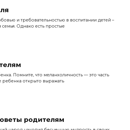
еля
бовью и требовательностью в воспитании детей –
я семья. Однако есть простые
телям
нка. Помните, что меланхоличность — это часть
те ребенка открыто выражать
советы родителям
ский народ накопил бесценную мудрость в своих