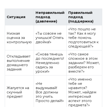
Неправильный
Правильный
Ситуация
подход
подход
(давление)
(поддержка)
«Что пошло не
Низкая
«Ты совсем не
так? Как я могу
оценка за
учишься! Опять
тебе помочь
контрольную
двойка!»
подготовиться к
следующей?»
«Снова тянешь
«Что самое
Откладывает
до последнего!
сложное в этом
выполнение
Немедленно
задании? Может,
домашнего
садись за
разберем его
задания
уроки!»
вместе?»
«Что именно
«Не
тебе не
Жалуется на
выдумывай!
нравится?
скучный
Все должны
Может, найдем
предмет
это учить.
интересный
Просто делай!»
аспект этого
предмета?»