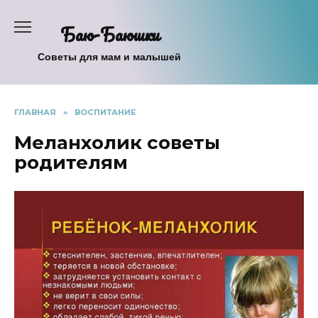
Перейти
к
Баю-Баюшки
содержанию
Советы для мам и малышей
ГЛАВНАЯ
»
ВОСПИТАНИЕ
Меланхолик советы
родителям